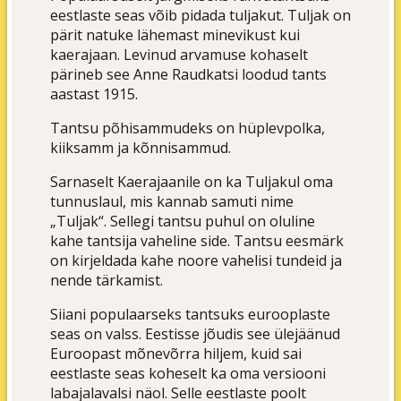
eestlaste seas võib pidada tuljakut. Tuljak on
pärit natuke lähemast minevikust kui
kaerajaan. Levinud arvamuse kohaselt
pärineb see Anne Raudkatsi loodud tants
aastast 1915.
Tantsu põhisammudeks on hüplevpolka,
kiiksamm ja kõnnisammud.
Sarnaselt Kaerajaanile on ka Tuljakul oma
tunnuslaul, mis kannab samuti nime
„Tuljak“. Sellegi tantsu puhul on oluline
kahe tantsija vaheline side. Tantsu eesmärk
on kirjeldada kahe noore vahelisi tundeid ja
nende tärkamist.
Siiani populaarseks tantsuks eurooplaste
seas on valss. Eestisse jõudis see ülejäänud
Euroopast mõnevõrra hiljem, kuid sai
eestlaste seas koheselt ka oma versiooni
labajalavalsi näol. Selle eestlaste poolt