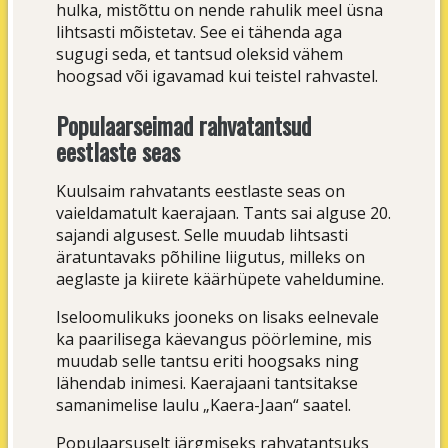
hulka, mistõttu on nende rahulik meel üsna
lihtsasti mõistetav. See ei tähenda aga
sugugi seda, et tantsud oleksid vähem
hoogsad või igavamad kui teistel rahvastel.
Populaarseimad rahvatantsud
eestlaste seas
Kuulsaim rahvatants eestlaste seas on
vaieldamatult kaerajaan. Tants sai alguse 20.
sajandi algusest. Selle muudab lihtsasti
äratuntavaks põhiline liigutus, milleks on
aeglaste ja kiirete käärhüpete vaheldumine.
Iseloomulikuks jooneks on lisaks eelnevale
ka paarilisega käevangus pöörlemine, mis
muudab selle tantsu eriti hoogsaks ning
lähendab inimesi. Kaerajaani tantsitakse
samanimelise laulu „Kaera-Jaan“ saatel.
Populaarsuselt järgmiseks rahvatantsuks