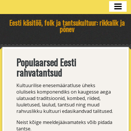
HOME
Eesti käsitöö, folk ja tantsukultuur: rikkalik ja
põnev
Populaarsed Eesti
rahvatantsud
Kultuurilise enesemääratluse üheks
oluliseks komponendiks on kaugesse aega
ulatuvad traditsioonid, kombed, riided,
luuletused, laulud, tantsud ning muud
rahvuslikku kultuuri edasikandvad talitused.
Neist kõige meeldejäävamateks võib pidada
tantse.