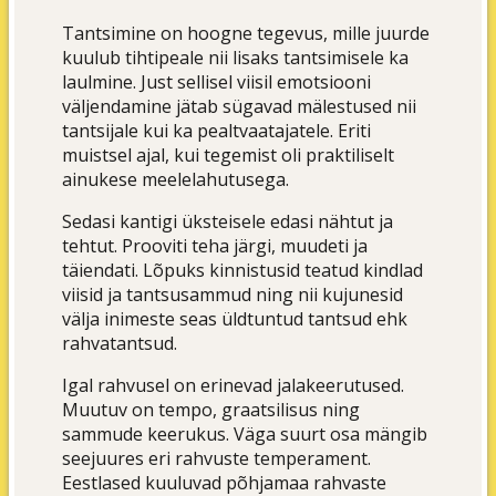
Tantsimine on hoogne tegevus, mille juurde
kuulub tihtipeale nii lisaks tantsimisele ka
laulmine. Just sellisel viisil emotsiooni
väljendamine jätab sügavad mälestused nii
tantsijale kui ka pealtvaatajatele. Eriti
muistsel ajal, kui tegemist oli praktiliselt
ainukese meelelahutusega.
Sedasi kantigi üksteisele edasi nähtut ja
tehtut. Prooviti teha järgi, muudeti ja
täiendati. Lõpuks kinnistusid teatud kindlad
viisid ja tantsusammud ning nii kujunesid
välja inimeste seas üldtuntud tantsud ehk
rahvatantsud.
Igal rahvusel on erinevad jalakeerutused.
Muutuv on tempo, graatsilisus ning
sammude keerukus. Väga suurt osa mängib
seejuures eri rahvuste temperament.
Eestlased kuuluvad põhjamaa rahvaste