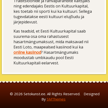
Traditsioonide ja rahvapärandite kaitsjaks
ning edendajaks Eestis on Kultuurkapital,
kes toetab nii sporti kui ka kultuuri. Sellega
tugevdatakse eesti kultuuri elujõudu ja
järjepidevust.
Kas teadsid, et Eesti Kultuurkapital saab
suurema osa oma rahastusest
hasartmängumaksust, mida maksavad nii
Eesti Loto, maapealsed kasiinod kui ka
online kasiinod
? Hasartmängumaks
moodustab umbkaudu pool Eesti
Kultuurkapitali eelarvest.
© 2026 Setokunst.ee. All Rights Reserved.
Designed
By
SMThemes