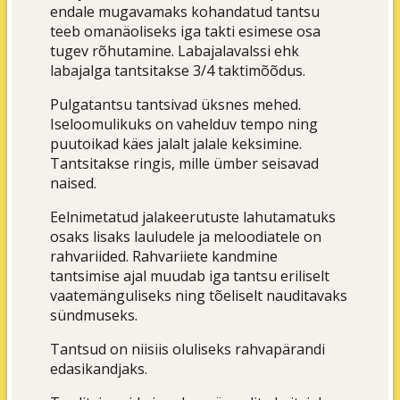
endale mugavamaks kohandatud tantsu
teeb omanäoliseks iga takti esimese osa
tugev rõhutamine. Labajalavalssi ehk
labajalga tantsitakse 3/4 taktimõõdus.
Pulgatantsu tantsivad üksnes mehed.
Iseloomulikuks on vahelduv tempo ning
puutoikad käes jalalt jalale keksimine.
Tantsitakse ringis, mille ümber seisavad
naised.
Eelnimetatud jalakeerutuste lahutamatuks
osaks lisaks lauludele ja meloodiatele on
rahvariided. Rahvariiete kandmine
tantsimise ajal muudab iga tantsu eriliselt
vaatemänguliseks ning tõeliselt nauditavaks
sündmuseks.
Tantsud on niisiis oluliseks rahvapärandi
edasikandjaks.